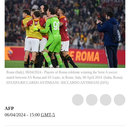
Rome (Italy), 06/04/2024.- Players of Roma celebrate winning the Serie A soccer
match between AS Roma and SS Lazio, in Rome, Italy, 06 April 2024. (Italia, Roma)
EFE/EPA/RICCARDO ANTIMIANI
/
RICCARDO ANTIMIANI
(
EFE
)
AFP
06/04/2024 - 15:00
GMT-5