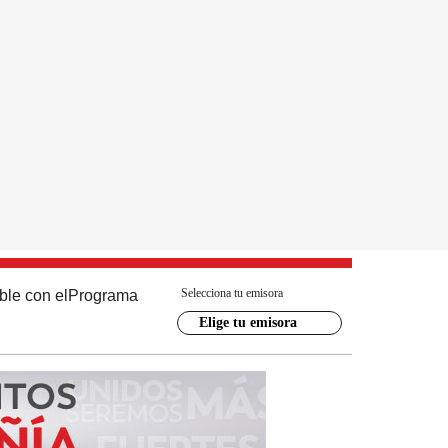
Selecciona tu emisora
ble con el
Programa
Elige tu emisora