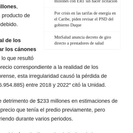
millones con ERT sin hacer licitación
illones
,
Por crisis en las tarifas de energía en
s producto de
el Caribe, piden revisar el PND del
 debido.
gobierno Duque
MinSalud anuncia decreto de giro
al de los
directo a prestadores de salud
ar los cánones
, lo que resultó
recio correspondiente a la realidad de los
orense, esta irregularidad causó la pérdida de
.954.885) entre 2018 y 2022″ citó la Unidad.
e detrimento de $233 millones en estimaciones de
l precio que tenía el predio previamente, pero
riendo durante varios periodos.