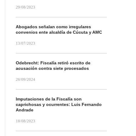
29/08/2023
Abogados señalan como irregulares
convenios ente alcaldía de Cúcuta y AMC
13/07/2023
Odebrecht: Fiscalía retiró escrito de
acusación contra siete procesados
26/09/2024
Imputaciones de la Fiscalía son
caprichosas y ocurrentes: Luis Fernando
Andrade
18/08/2023