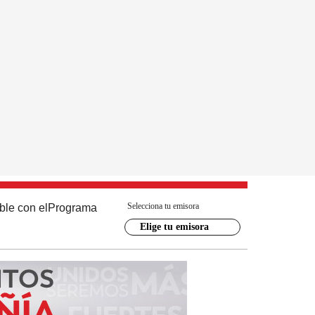
Selecciona tu emisora
ble con el
Programa
Elige tu emisora