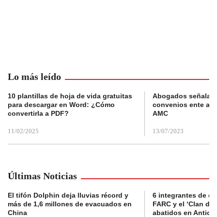
Lo más leído
10 plantillas de hoja de vida gratuitas
Abogados señalan 
para descargar en Word: ¿Cómo
convenios ente alc
convertirla a PDF?
AMC
11/02/2025
13/07/2023
Últimas Noticias
El tifón Dolphin deja lluvias récord y
6 integrantes de di
más de 1,6 millones de evacuados en
FARC y el ‘Clan del
China
abatidos en Antioq