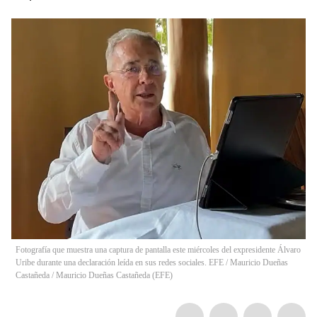
Fotografía que muestra una captura de pantalla este miércoles del expresidente Álvaro
Uribe durante una declaración leída en sus redes sociales. EFE / Mauricio Dueñas
Castañeda
/
Mauricio Dueñas Castañeda
(
EFE
)