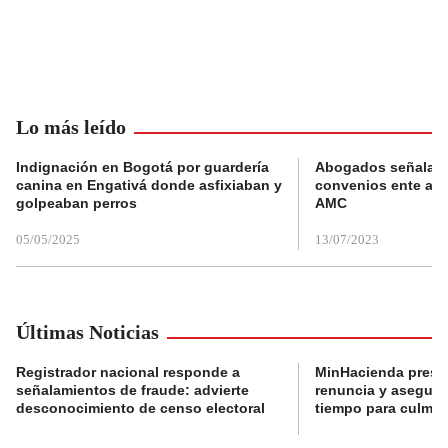
Lo más leído
Indignación en Bogotá por guardería
Abogados señalan 
canina en Engativá donde asfixiaban y
convenios ente alc
golpeaban perros
AMC
05/05/2025
13/07/2023
Últimas Noticias
Registrador nacional responde a
MinHacienda presen
señalamientos de fraude: advierte
renuncia y aseguró
desconocimiento de censo electoral
tiempo para culmina