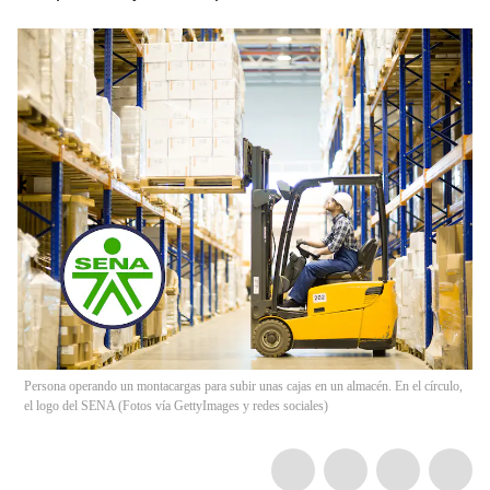
Persona operando un montacargas para subir unas cajas en un almacén. En el círculo,
el logo del SENA (Fotos vía GettyImages y redes sociales)