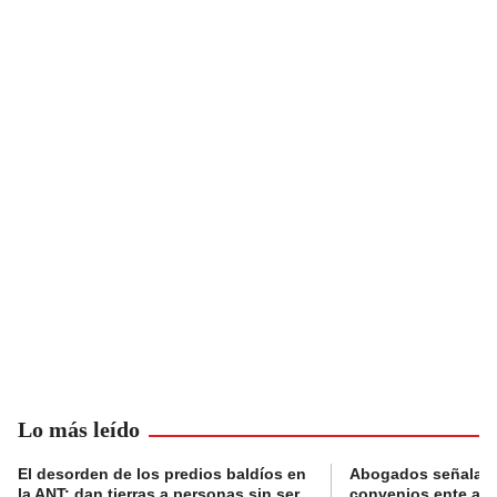
Lo más leído
El desorden de los predios baldíos en
Abogados señalan 
la ANT: dan tierras a personas sin ser
convenios ente alc