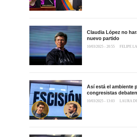
Claudia López no hará
nuevo partido
10/03/2025 - 20:55
FELIPE L
Así está el ambiente p
congresistas debate
10/03/2025 - 13:03
LAURA D