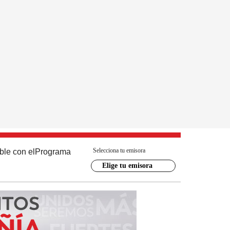
Selecciona tu emisora
ble con el
Programa
Elige tu emisora