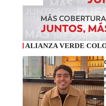
ALIANZA VERDE COL
E
a
0