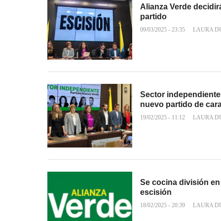
Alianza Verde decidirá
partido
09/03/2025 - 23:35
LAURA D
Sector independiente 
nuevo partido de car
19/02/2025 - 11:12
LAURA D
Se cocina división en 
escisión
18/02/2025 - 20:39
LAURA D