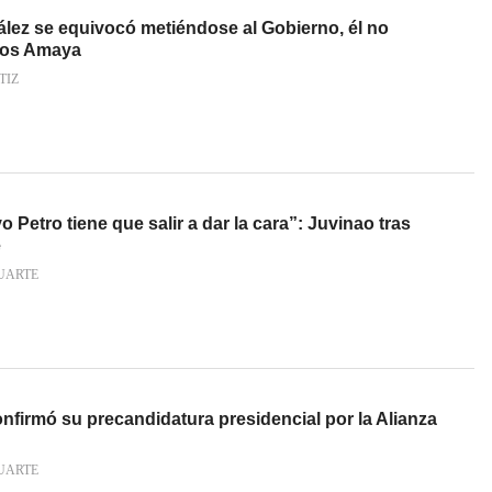
ez se equivocó metiéndose al Gobierno, él no
rlos Amaya
TIZ
 Petro tiene que salir a dar la cara”: Juvinao tras
e
UARTE
firmó su precandidatura presidencial por la Alianza
UARTE