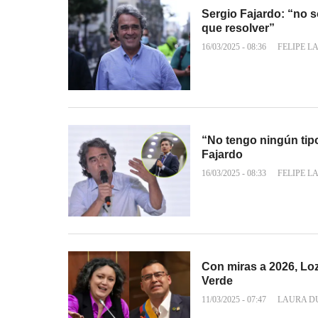
Sergio Fajardo: “no 
que resolver”
16/03/2025 - 08:36
FELIPE L
“No tengo ningún tip
Fajardo
16/03/2025 - 08:33
FELIPE L
Con miras a 2026, Lo
Verde
11/03/2025 - 07:47
LAURA D