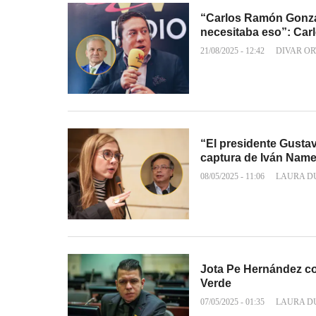
“Carlos Ramón Gonzál
necesitaba eso”: Ca
21/08/2025 - 12:42
DIVAR OR
“El presidente Gustavo
captura de Iván Nam
08/05/2025 - 11:06
LAURA D
Jota Pe Hernández con
Verde
07/05/2025 - 01:35
LAURA D