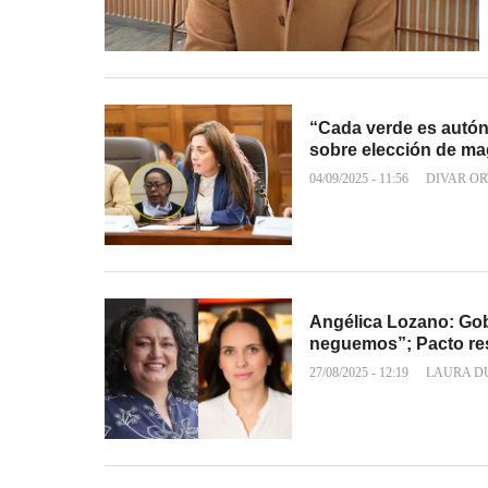
“Cada verde es autón
sobre elección de ma
04/09/2025 - 11:56
DIVAR OR
Angélica Lozano: Gob
neguemos”; Pacto r
27/08/2025 - 12:19
LAURA D