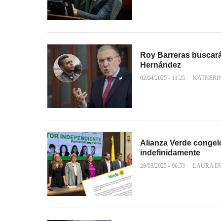
Roy Barreras buscará 
Hernández
02/04/2025 - 11:25
KATHERI
Alianza Verde congel
indefinidamente
28/03/2025 - 06:53
LAURA D