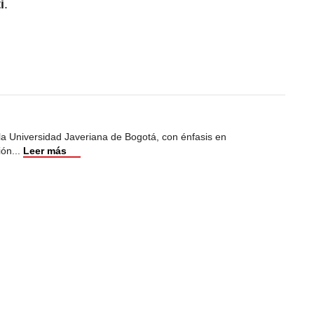
i
.
 la Universidad Javeriana de Bogotá, con énfasis en
ión
...
Leer más