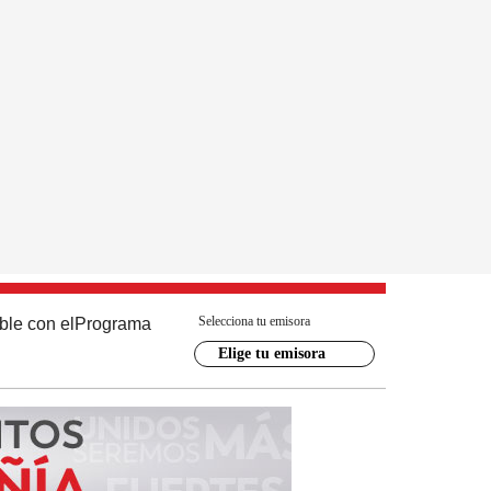
Selecciona tu emisora
ble con el
Programa
Elige tu emisora