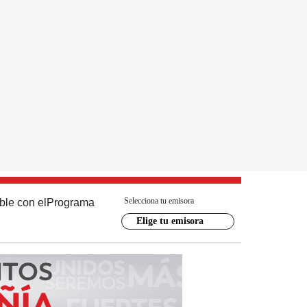
Selecciona tu emisora
ble con el
Programa
Elige tu emisora