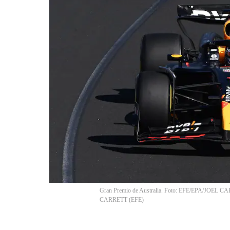
Gran Premio de Australia. Foto: EFE/EPA/J
CARRETT
(
EFE
)