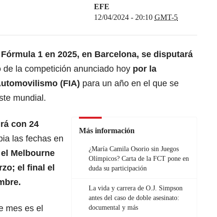
EFE
12/04/2024 - 20:10
GMT-5
Fórmula 1 en 2025, en Barcelona, se disputará
io de la competición anunciado hoy
por la
 Automovilismo
(FIA)
para un año en el que se
ste mundial.
rá con 24
Más información
bia las fechas en
¿María Camila Osorio sin Juegos
á el Melbourne
Olímpicos? Carta de la FCT pone en
zo; el final el
duda su participación
embre.
La vida y carrera de O.J. Simpson
antes del caso de doble asesinato:
e mes es el
documental y más