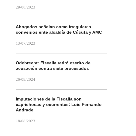
29/08/2023
Abogados señalan como irregulares
convenios ente alcaldía de Cúcuta y AMC
13/07/2023
Odebrecht: Fiscalía retiró escrito de
acusación contra siete procesados
26/09/2024
Imputaciones de la Fiscalía son
caprichosas y ocurrentes: Luis Fernando
Andrade
18/08/2023