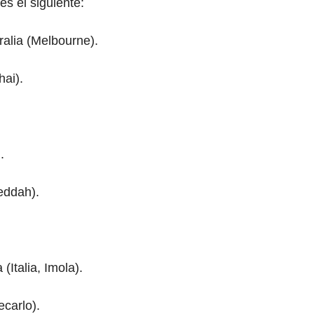
es el siguiente:
alia (Melbourne).
ai).
.
eddah).
Italia, Imola).
carlo).