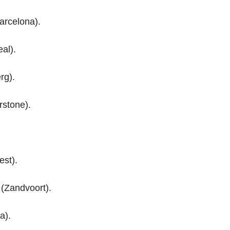
arcelona).
al).
rg).
rstone).
est).
(Zandvoort).
a).