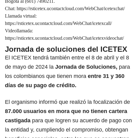
Bogotá al (601) 7490211.
Chat:
https://rsticetex.ucontactcloud.com/WebChat/icetexchat/
Llamada virtual:
https://rsticetex.ucontactcloud.com/WebChat/icetexcall/
Videollamada:
https://rsticetex.ucontactcloud.com/WebChat/icetexvideochat/
Jornada de soluciones del ICETEX
El ICETEX tendrá también entre el 8 de abril y el 8
de mayo de 2024 la
Jornada de Soluciones,
para
los colombianos que tienen mora
entre 31 y 360
días de su pago de crédito.
El organismo informó que realizó la focalización de
87.000 usuarios en mora que no tienen cartera
castigada
para que logren su acuerdo de pago con
la entidad y, cumpliendo el compromiso, obtengan