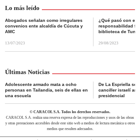
Lo más leído
Abogados señalan como irregulares
¿Qué pasó con el 
convenios ente alcaldía de Cúcuta y
responsabilidad fis
AMC
biblioteca de Tunja
13/07/2023
29/08/2023
Últimas Noticias
Adolescente armado mata a ocho
De La Espriella se 
personas en Tailandia, seis de ellas en
canciller israelí a
una escuela
presidencial
© CARACOL S.A. Todos los derechos reservados.
CARACOL S.A. realiza una reserva expresa de las reproducciones y usos de las obras
y otras prestaciones accesibles desde este sitio web a medios de lectura mecánica u otros
medios que resulten adecuados.