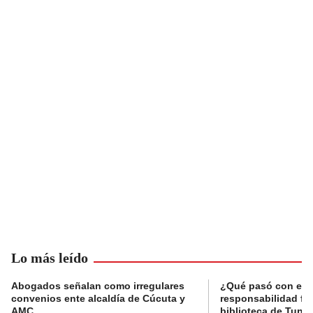
Lo más leído
Abogados señalan como irregulares
¿Qué pasó con el 
convenios ente alcaldía de Cúcuta y
responsabilidad fis
AMC
biblioteca de Tunja