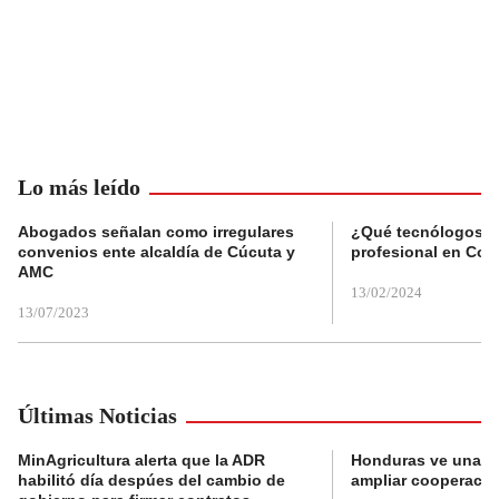
Lo más leído
Abogados señalan como irregulares
¿Qué tecnólogos re
convenios ente alcaldía de Cúcuta y
profesional en Col
AMC
13/02/2024
13/07/2023
Últimas Noticias
MinAgricultura alerta que la ADR
Honduras ve una o
habilitó día despúes del cambio de
ampliar cooperaci