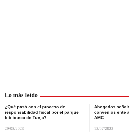
Lo más leído
¿Qué pasó con el proceso de
Abogados señalan 
responsabilidad fiscal por el parque
convenios ente alc
biblioteca de Tunja?
AMC
29/08/2023
13/07/2023