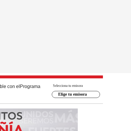
Selecciona tu emisora
ble con el
Programa
Elige tu emisora