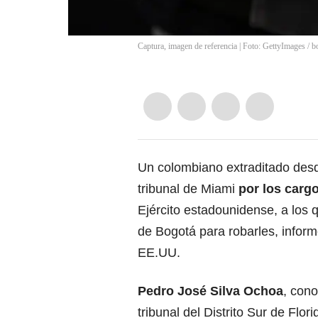
Captura, imagen de referencia | Foto: GettyImages
/
b
Un colombiano extraditado des
tribunal de Miami
por los cargo
Ejército estadounidense, a los 
de Bogotá para robarles, inform
EE.UU.
Pedro José Silva Ochoa
, con
tribunal del Distrito Sur de Fl