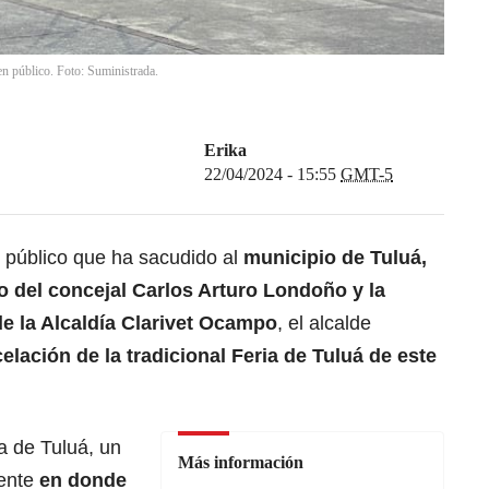
en público. Foto: Suministrada.
Erika
22/04/2024 - 15:55
GMT-5
en público que ha sacudido al
municipio de Tuluá
,
o del concejal Carlos Arturo Londoño y la
de la Alcaldía Clarivet Ocampo
, el alcalde
lación de la tradicional Feria de Tuluá de este
a de Tuluá, un
Más información
ente
en donde