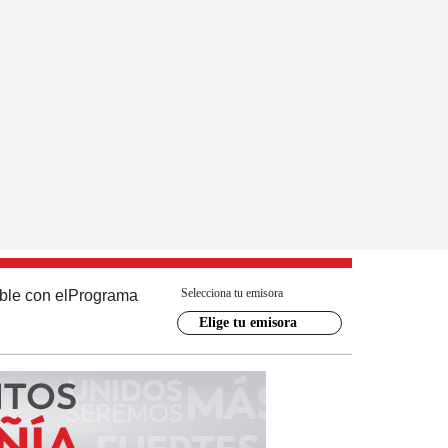
Selecciona tu emisora
ble con el
Programa
Elige tu emisora