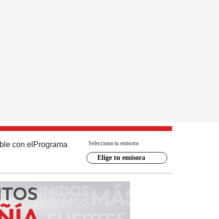
Selecciona tu emisora
ble con el
Programa
Elige tu emisora