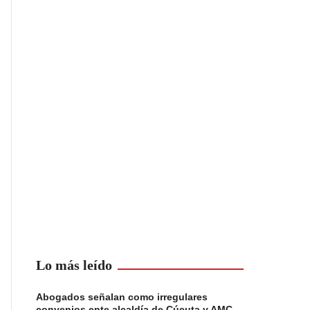
Lo más leído
Abogados señalan como irregulares
convenios ente alcaldía de Cúcuta y AMC