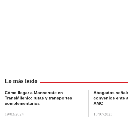
Lo más leído
Cómo llegar a Monserrate en
Abogados señalan 
TransMilenio: rutas y transportes
convenios ente alc
complementarios
AMC
19/03/2024
13/07/2023