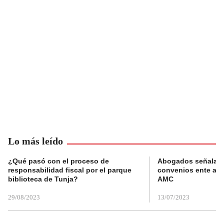
Lo más leído
¿Qué pasó con el proceso de
Abogados señalan 
responsabilidad fiscal por el parque
convenios ente alc
biblioteca de Tunja?
AMC
29/08/2023
13/07/2023