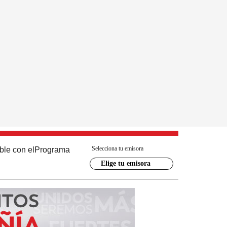
Selecciona tu emisora
ble con el
Programa
Elige tu emisora