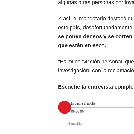
algunas otras personas por inva
Y así, el mandatario destacó qu
este país, desafortunadamente, 
se ponen densos y se corren r
que están en eso”.
“Es mi convicción personal, que
investigación, con la reclamació
Escuche la entrevista comple
Escucha el audio
00:00:00
Homicidio