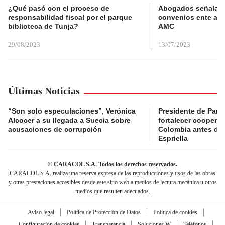
¿Qué pasó con el proceso de
Abogados señalan 
responsabilidad fiscal por el parque
convenios ente alc
biblioteca de Tunja?
AMC
29/08/2023
13/07/2023
Últimas Noticias
“Son solo especulaciones”, Verónica
Presidente de Pana
Alcocer a su llegada a Suecia sobre
fortalecer coopera
acusaciones de corrupción
Colombia antes de 
Espriella
© CARACOL S.A. Todos los derechos reservados.
CARACOL S.A. realiza una reserva expresa de las reproducciones y usos de las obras
y otras prestaciones accesibles desde este sitio web a medios de lectura mecánica u otros
medios que resulten adecuados.
Aviso legal
Política de Protección de Datos
Política de cookies
Configuración de cookies
Transparencia
Soluciones W
Teléfonos