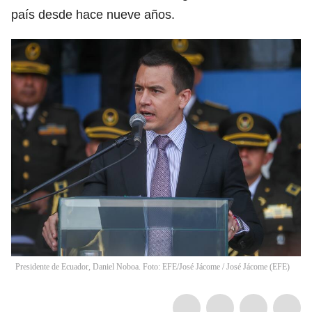
país desde hace nueve años.
Presidente de Ecuador, Daniel Noboa. Foto: EFE/José Jácome
/
José Jácome
(
EFE
)