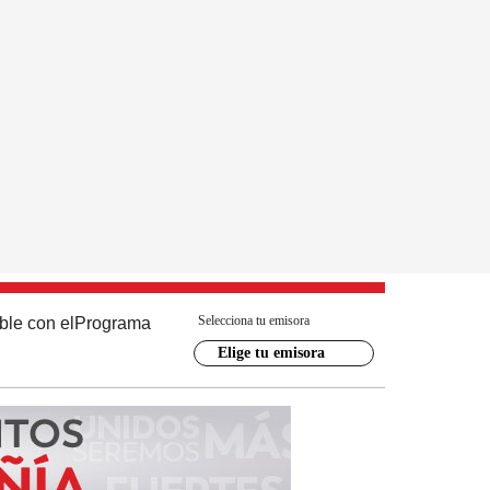
Selecciona tu emisora
ble con el
Programa
Elige tu emisora