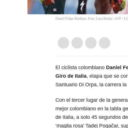
Daniel Felipe Martínez. Foto: Luca Bettini / AFP
/
LU
El ciclista colombiano
Daniel Fe
Giro de Italia
, etapa que se co
Santuario Di Orpa, la carrera l
Con el tercer lugar de la genera
mejor colombiano en la tabla ge
de Italia, a solo 45 segundos del
‘maglia rosa’ Tadej Pogačar, su