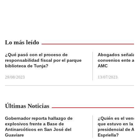
Lo más leído
¿Qué pasó con el proceso de
Abogados señalan 
responsabilidad fiscal por el parque
convenios ente alc
biblioteca de Tunja?
AMC
29/08/2023
13/07/2023
Últimas Noticias
Gobernador reporta hallazgo de
¿Quién es el vende
explosivos frente a Base de
que estuvo en la p
Antinarcóticos en San José del
presidencial de Abe
Guaviare
Espriella?