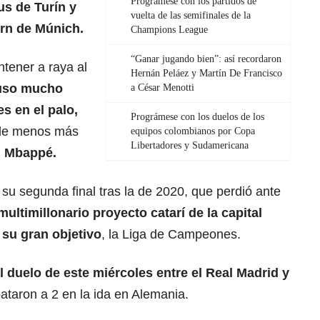
Prográmese con los partidos de
us
de Turín y
vuelta de las semifinales de la
ern
de Múnich.
Champions League
“Ganar jugando bien”: así recordaron
tener a raya al
Hernán Peláez y Martín De Francisco
puso mucho
a César Menotti
s en el palo,
Prográmese con los duelos de los
 de menos más
equipos colombianos por Copa
Libertadores y Sudamericana
n Mbappé.
su segunda final tras la de 2020, que perdió ante
ultimillonario proyecto catarí de la capital
 su gran objetivo
, la Liga de Campeones.
el duelo de este miércoles entre el
Real Madrid
y
ataron a 2 en la ida en Alemania.