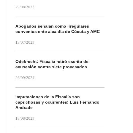
29/08/2023
Abogados señalan como irregulares
convenios ente alcaldía de Cúcuta y AMC
13/07/2023
Odebrecht: Fiscalía retiró escrito de
acusación contra siete procesados
26/09/2024
Imputaciones de la Fiscalía son
caprichosas y ocurrentes: Luis Fernando
Andrade
18/08/2023