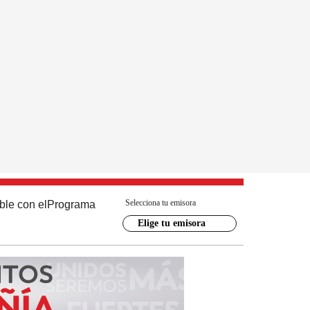
Selecciona tu emisora
ble con el
Programa
Elige tu emisora