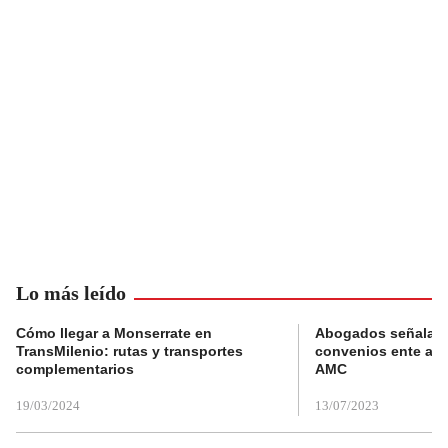
Lo más leído
Cómo llegar a Monserrate en
Abogados señalan 
TransMilenio: rutas y transportes
convenios ente alc
complementarios
AMC
19/03/2024
13/07/2023