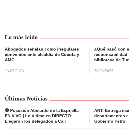
Lo más leído
Abogados señalan como irregulares
¿Qué pasó con el 
convenios ente alcaldía de Cúcuta y
responsabilidad fis
AMC
biblioteca de Tunja
13/07/2023
29/08/2023
Últimas Noticias
🔴 Posesión Abelardo de la Espriella
ANT: Entrega masiva
EN VIVO | Lo último en DIRECTO:
departamentos en e
Llegaron los delegados a Cali
Gobierno Petro