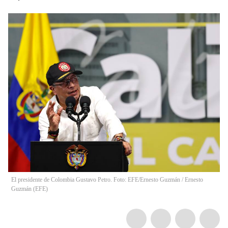
El presidente de Colombia Gustavo Petro. Foto: EFE/Ernesto Guzmán
/
Ernesto
Guzmán
(
EFE
)