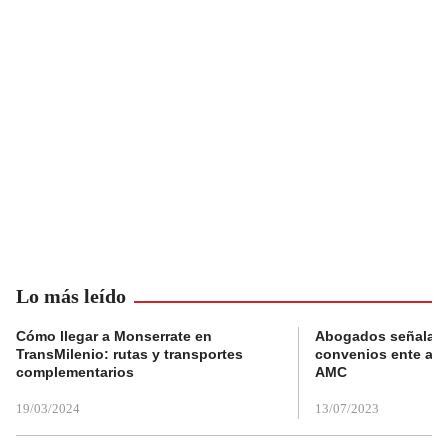
Lo más leído
Cómo llegar a Monserrate en
Abogados señalan 
TransMilenio: rutas y transportes
convenios ente alc
complementarios
AMC
19/03/2024
13/07/2023