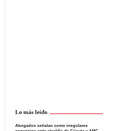
Lo más leído
Abogados señalan como irregulares
convenios ente alcaldía de Cúcuta y AMC