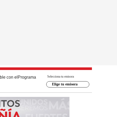
Selecciona tu emisora
ble con el
Programa
Elige tu emisora