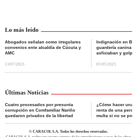
Lo más leído
Abogados señalan como irregulares
Indignación en Bog
convenios ente alcaldía de Cúcuta y
guardería canina e
AMC
asfixiaban y golpe
13/07/2023
05/05/2025
Últimas Noticias
Cuatro procesados por presunta
¿Cómo hacer una d
corrupción en Comfamiliar Nariño
renta de una perso
quedaron privados de la libertad
multa si no se pres
© CARACOL S.A. Todos los derechos reservados.
CARACOL S.A. realiza una reserva expresa de las reproducciones y usos de las obras