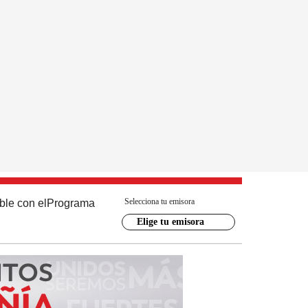
Selecciona tu emisora
ble con el
Programa
Elige tu emisora