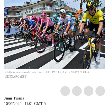
Ciclistas en el giro de Italia. Foto: EFE/EPA/LUCA ZENNARO
/
LUCA
ZENNARO
(
EFE
)
Juan Triana
16/05/2024 - 11:01
GMT-5