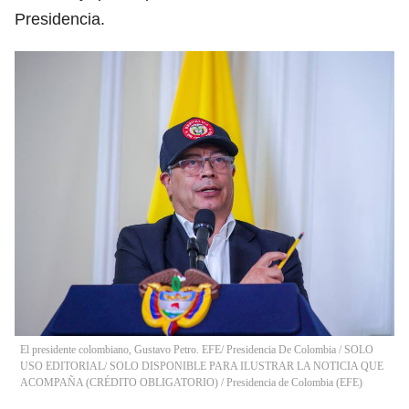
Presidencia.
El presidente colombiano, Gustavo Petro. EFE/ Presidencia De Colombia / SOLO
USO EDITORIAL/ SOLO DISPONIBLE PARA ILUSTRAR LA NOTICIA QUE
ACOMPAÑA (CRÉDITO OBLIGATORIO)
/
Presidencia de Colombia
(
EFE
)