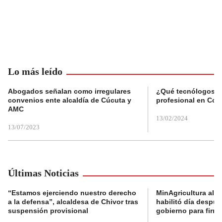
Lo más leído
Abogados señalan como irregulares
¿Qué tecnólogos re
convenios ente alcaldía de Cúcuta y
profesional en Col
AMC
13/02/2024
13/07/2023
Últimas Noticias
“Estamos ejerciendo nuestro derecho
MinAgricultura aler
a la defensa”, alcaldesa de Chivor tras
habilitó día despú
suspensión provisional
gobierno para firma