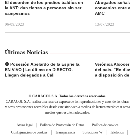
El desorden de los predios baldíos en
Abogados señalan 
la ANT: dan tierras a personas sin ser
convenios ente alc
campesinos
AMC
06/09/2023
13/07/2023
Últimas Noticias
🔴 Posesión Abelardo de la Espriella,
Verónica Alcocer a
EN VIVO | Lo último en DIRECTO:
del país: “En días 
Llegan delegados a Cali
a disposición de la 
© CARACOL S.A. Todos los derechos reservados.
CARACOL S.A. realiza una reserva expresa de las reproducciones y usos de las obras
y otras prestaciones accesibles desde este sitio web a medios de lectura mecánica u otros
medios que resulten adecuados.
Aviso legal
Política de Protección de Datos
Política de cookies
Configuración de cookies
Transparencia
Soluciones W
Teléfonos