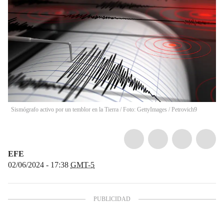
Sismógrafo activo por un temblor en la Tierra / Foto: GettyImages
/
Petrovich9
EFE
02/06/2024 - 17:38
GMT-5