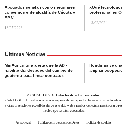
Abogados señalan como irregulares
¿Qué tecnólogos re
convenios ente alcaldía de Cúcuta y
profesional en Col
AMC
13/02/2024
13/07/2023
Últimas Noticias
MinAgricultura alerta que la ADR
Honduras ve una o
habilitó día despúes del cambio de
ampliar cooperaci
gobierno para firmar contratos
© CARACOL S.A. Todos los derechos reservados.
CARACOL S.A. realiza una reserva expresa de las reproducciones y usos de las obras
y otras prestaciones accesibles desde este sitio web a medios de lectura mecánica u otros
medios que resulten adecuados.
Aviso legal
Política de Protección de Datos
Política de cookies