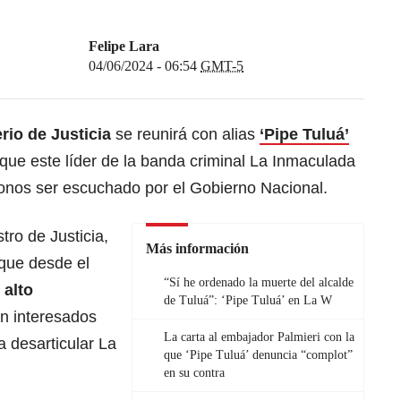
Felipe Lara
04/06/2024 - 06:54
GMT-5
erio de Justicia
se reunirá con alias
‘Pipe Tuluá’
 que este líder de la banda criminal La Inmaculada
fonos ser escuchado por el Gobierno Nacional.
tro de Justicia,
Más información
 que desde el
“Sí he ordenado la muerte del alcalde
 alto
de Tuluá”: ‘Pipe Tuluá’ en La W
án interesados
La carta al embajador Palmieri con la
a desarticular La
que ‘Pipe Tuluá’ denuncia “complot”
en su contra