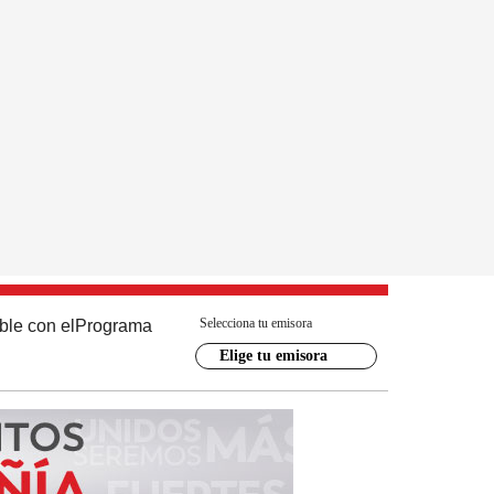
Selecciona tu emisora
ble con el
Programa
Elige tu emisora