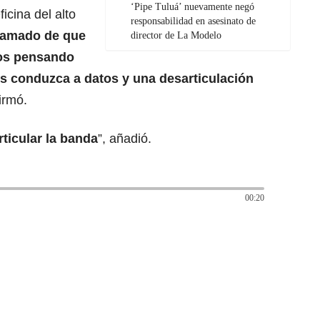
‘Pipe Tuluá’ nuevamente negó
cina del alto
responsabilidad en asesinato de
llamado de que
director de La Modelo
mos pensando
 conduzca a datos y una desarticulación
firmó.
rticular la banda
”, añadió.
00:20