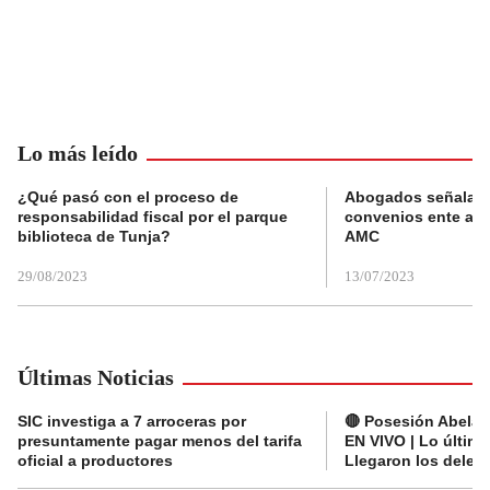
Lo más leído
¿Qué pasó con el proceso de
Abogados señalan 
responsabilidad fiscal por el parque
convenios ente alc
biblioteca de Tunja?
AMC
29/08/2023
13/07/2023
Últimas Noticias
SIC investiga a 7 arroceras por
🔴 Posesión Abelard
presuntamente pagar menos del tarifa
EN VIVO | Lo últim
oficial a productores
Llegaron los deleg