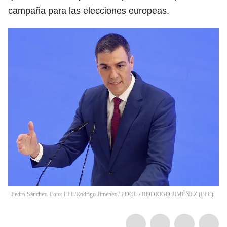
campaña para las elecciones europeas.
Pedro Sánchez. Foto: EFE/Rodrigo Jiménez / POOL
/
RODRIGO JIMÉNEZ
(
EFE
)