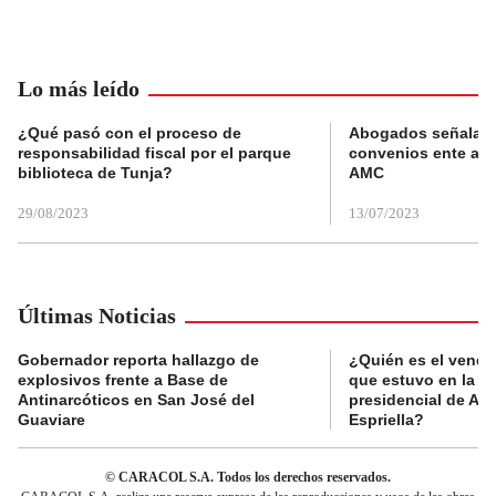
Lo más leído
¿Qué pasó con el proceso de
Abogados señalan 
responsabilidad fiscal por el parque
convenios ente alc
biblioteca de Tunja?
AMC
29/08/2023
13/07/2023
Últimas Noticias
Gobernador reporta hallazgo de
¿Quién es el vende
explosivos frente a Base de
que estuvo en la p
Antinarcóticos en San José del
presidencial de Abe
Guaviare
Espriella?
© CARACOL S.A. Todos los derechos reservados.