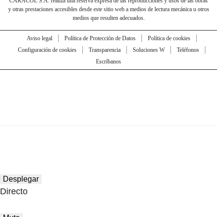
CARACOL S.A. realiza una reserva expresa de las reproducciones y usos de las obras
y otras prestaciones accesibles desde este sitio web a medios de lectura mecánica u otros
medios que resulten adecuados.
Aviso legal
Política de Protección de Datos
Política de cookies
Configuración de cookies
Transparencia
Soluciones W
Teléfonos
Escríbanos
Desplegar
Directo