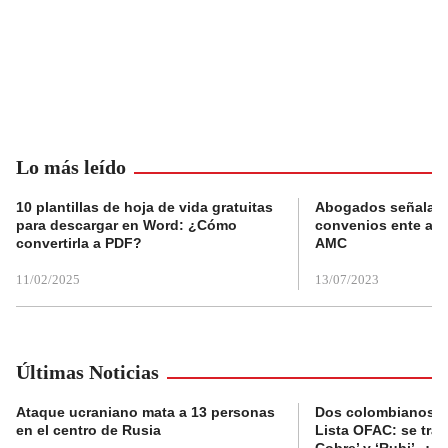
Lo más leído
10 plantillas de hoja de vida gratuitas
Abogados señalan 
para descargar en Word: ¿Cómo
convenios ente alc
convertirla a PDF?
AMC
11/02/2025
13/07/2023
Últimas Noticias
Ataque ucraniano mata a 13 personas
Dos colombianos sa
en el centro de Rusia
Lista OFAC: se trat
Cobre’ y ‘Rubi’, ¿