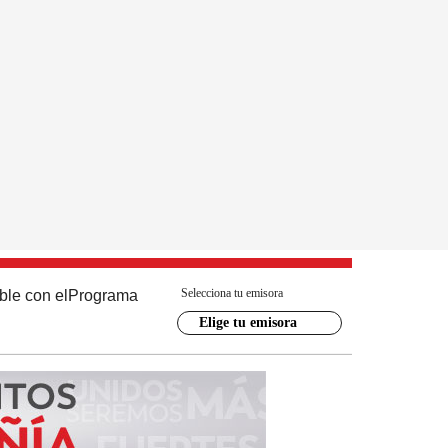
Selecciona tu emisora
ble con el
Programa
Elige tu emisora