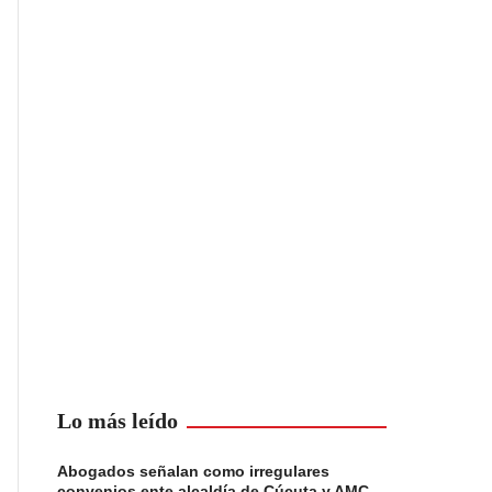
Lo más leído
Abogados señalan como irregulares
convenios ente alcaldía de Cúcuta y AMC