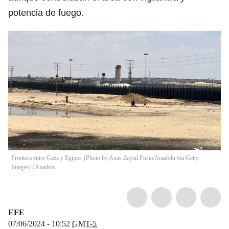
potencia de fuego.
Frontera entre Gaza y Egipto. (Photo by Anas Zeyad Fteha/Anadolu via Getty
Images)
/
Anadolu
EFE
07/06/2024 - 10:52
GMT-5