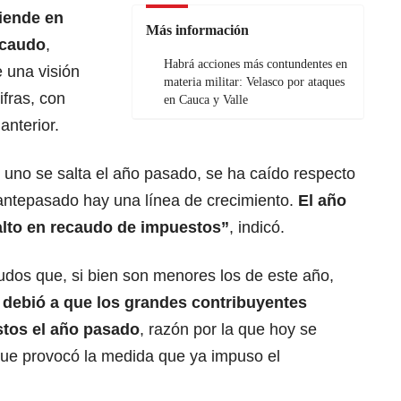
fiende en
Más información
ecaudo
,
Habrá acciones más contundentes en
 una visión
materia militar: Velasco por ataques
fras, con
en Cauca y Valle
anterior.
i uno se salta el año pasado, se ha caído respecto
 antepasado hay una línea de crecimiento.
El año
lto en recaudo de impuestos”
, indicó.
udos que, si bien son menores los de este año,
e debió a que los grandes contribuyentes
stos el año pasado
, razón por la que hoy se
que provocó la medida que ya impuso el