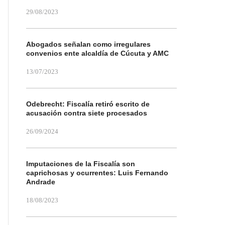
29/08/2023
Abogados señalan como irregulares
convenios ente alcaldía de Cúcuta y AMC
13/07/2023
Odebrecht: Fiscalía retiró escrito de
acusación contra siete procesados
26/09/2024
Imputaciones de la Fiscalía son
caprichosas y ocurrentes: Luis Fernando
Andrade
18/08/2023