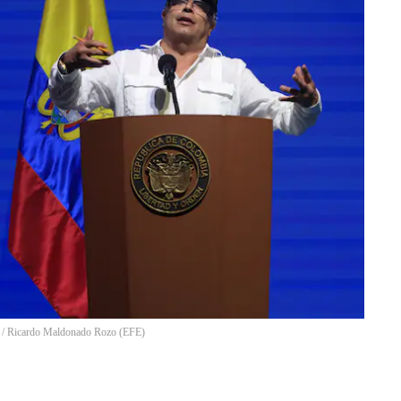
/
Ricardo Maldonado Rozo
(
EFE
)