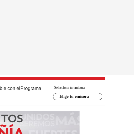
Selecciona tu emisora
ble con el
Programa
Elige tu emisora