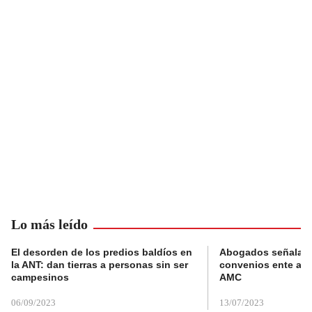
Lo más leído
El desorden de los predios baldíos en
Abogados señalan 
la ANT: dan tierras a personas sin ser
convenios ente alc
campesinos
AMC
06/09/2023
13/07/2023