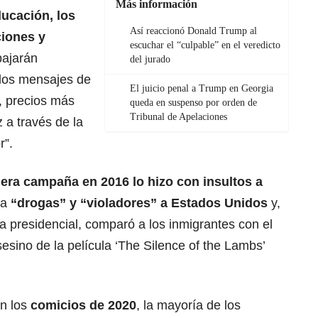
Más información
ducación, los
Así reaccionó Donald Trump al
ciones y
escuchar el “culpable” en el veredicto
bajarán
del jurado
 los mensajes de
El juicio penal a Trump en Georgia
, precios más
queda en suspenso por orden de
Tribunal de Apelaciones
 a través de la
r”.
era campaña en 2016 lo hizo con insultos a
ba
“
drogas
” y “violadores” a Estados Unidos
y,
 presidencial, comparó a los inmigrantes con el
esino de la película ‘The Silence of the Lambs’
en los
comicios de 2020
, la mayoría de los