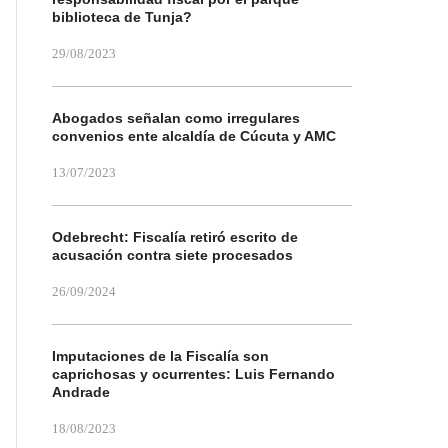
biblioteca de Tunja?
29/08/2023
Abogados señalan como irregulares
convenios ente alcaldía de Cúcuta y AMC
13/07/2023
Odebrecht: Fiscalía retiró escrito de
acusación contra siete procesados
26/09/2024
Imputaciones de la Fiscalía son
caprichosas y ocurrentes: Luis Fernando
Andrade
18/08/2023