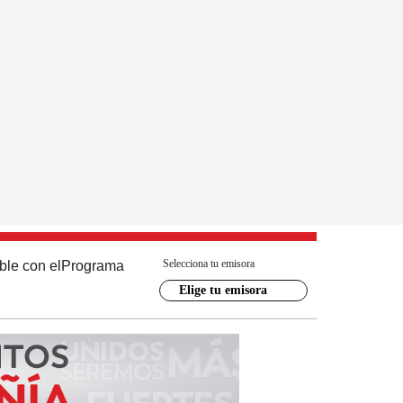
Selecciona tu emisora
ble con el
Programa
Elige tu emisora