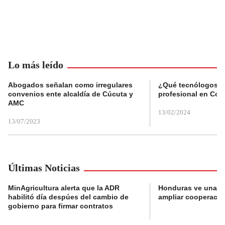
Lo más leído
Abogados señalan como irregulares
¿Qué tecnólogos re
convenios ente alcaldía de Cúcuta y
profesional en Col
AMC
13/02/2024
13/07/2023
Últimas Noticias
MinAgricultura alerta que la ADR
Honduras ve una o
habilitó día despúes del cambio de
ampliar cooperaci
gobierno para firmar contratos