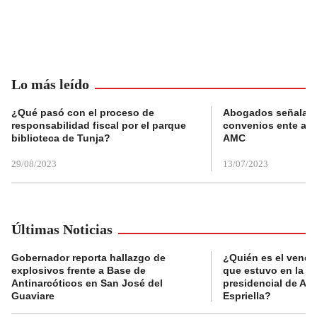
Lo más leído
¿Qué pasó con el proceso de
Abogados señalan 
responsabilidad fiscal por el parque
convenios ente alc
biblioteca de Tunja?
AMC
29/08/2023
13/07/2023
Últimas Noticias
Gobernador reporta hallazgo de
¿Quién es el vende
explosivos frente a Base de
que estuvo en la p
Antinarcóticos en San José del
presidencial de Abe
Guaviare
Espriella?