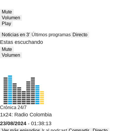
Mute
Volumen
Play
Noticias en 3′
Últimos programas
Directo
Estas escuchando
Mute
Volumen
Crónica 24/7
1x24: Radio Colombia
23/08/2024
- 01:38:13
Ver más episodios
Ir al podcast
Compartir
Directo