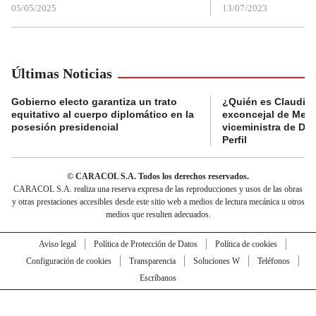
05/05/2025
13/07/2023
Últimas Noticias
Gobierno electo garantiza un trato
¿Quién es Claudia C
equitativo al cuerpo diplomático en la
exconcejal de Mede
posesión presidencial
viceministra de De
Perfil
© CARACOL S.A. Todos los derechos reservados.
CARACOL S.A. realiza una reserva expresa de las reproducciones y usos de las obras
y otras prestaciones accesibles desde este sitio web a medios de lectura mecánica u otros
medios que resulten adecuados.
Aviso legal
Política de Protección de Datos
Política de cookies
Configuración de cookies
Transparencia
Soluciones W
Teléfonos
Escríbanos